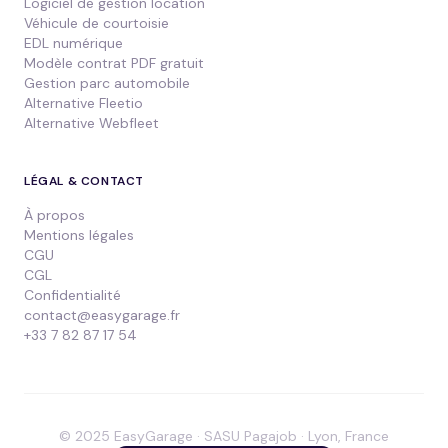
Logiciel de gestion location
Véhicule de courtoisie
EDL numérique
Modèle contrat PDF gratuit
Gestion parc automobile
Alternative Fleetio
Alternative Webfleet
LÉGAL & CONTACT
À propos
Mentions légales
CGU
CGL
Confidentialité
contact@easygarage.fr
+33 7 82 87 17 54
© 2025 EasyGarage · SASU Pagajob · Lyon, France