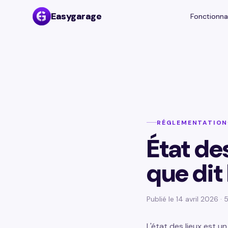
Easygarage
Easygarage
Fonctionna
Fonctionna
RÉGLEMENTATION
État des
que dit 
Publié le 14 avril 2026 ·
L'état des lieux est un