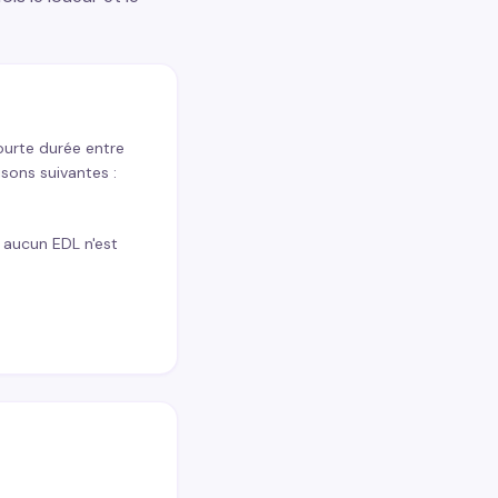
courte durée entre
isons suivantes :
i aucun EDL n'est