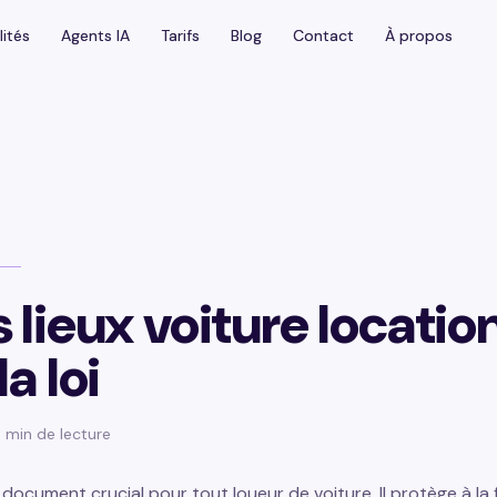
lités
lités
Agents IA
Agents IA
Tarifs
Tarifs
Blog
Blog
Contact
Contact
À propos
À propos
 lieux voiture location
la loi
 5 min de lecture
 document crucial pour tout loueur de voiture. Il protège à la f