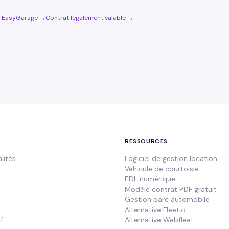
e EasyGarage →
Contrat légalement valable →
RESSOURCES
lités
Logiciel de gestion location
Véhicule de courtoisie
EDL numérique
Modèle contrat PDF gratuit
Gestion parc automobile
Alternative Fleetio
f
Alternative Webfleet