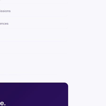
issions
gences
e.