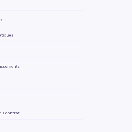
y
4x
atiques
aissements
du contrat