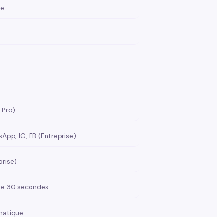
le
 Pro)
pp, IG, FB (Entreprise)
prise)
de 30 secondes
matique