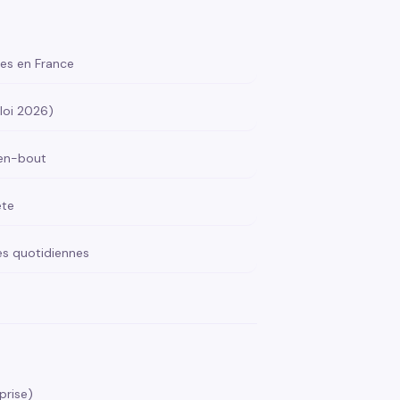
es en France
(loi 2026)
-en-bout
ète
s quotidiennes
prise)