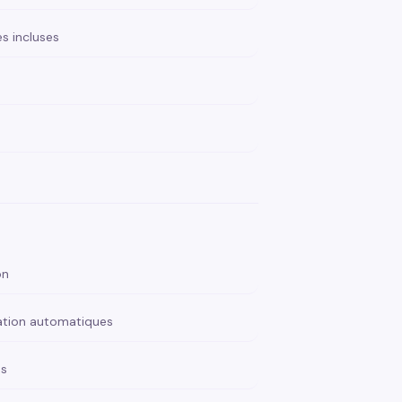
s incluses
on
ation automatiques
ès