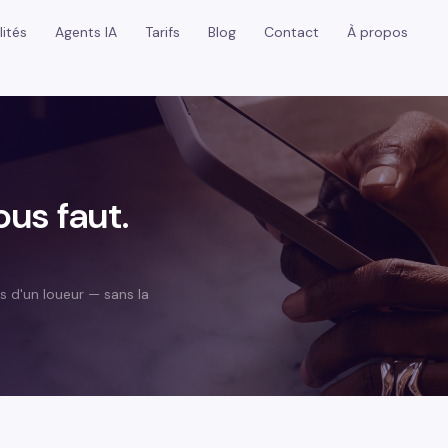
lités
Agents IA
Tarifs
Blog
Contact
À propos
ous faut.
s d'un loueur — sans la