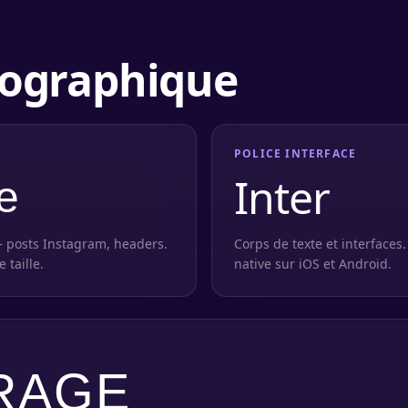
ographique
POLICE INTERFACE
Inter
e
— posts Instagram, headers.
Corps de texte et interfaces. 
 taille.
native sur iOS et Android.
RAGE