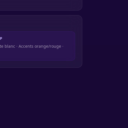
PP
xte blanc · Accents orange/rouge ·