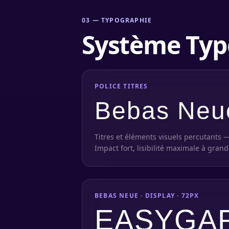
03
—
TYPOGRAPHIE
Système Typ
POLICE TITRES
Bebas Neu
Titres et éléments visuels percutants 
Impact fort, lisibilité maximale à grande
BEBAS NEUE · DISPLAY · 72PX
EASYGA