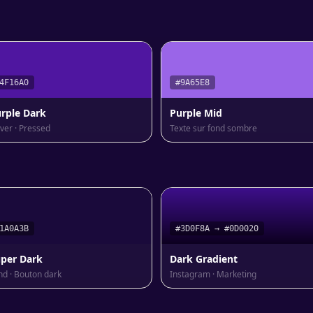
4F16A0
#9A65E8
rple Dark
Purple Mid
ver · Pressed
Texte sur fond sombre
1A0A3B
#3D0F8A → #0D0020
per Dark
Dark Gradient
nd · Bouton dark
Instagram · Marketing