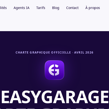
lités
lités
Agents IA
Agents IA
Tarifs
Tarifs
Blog
Blog
Contact
Contact
À propos
À propos
CHARTE GRAPHIQUE OFFICIELLE · AVRIL 2026
EASYGARAGE