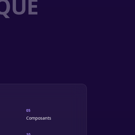
QUE
05
Composants
10