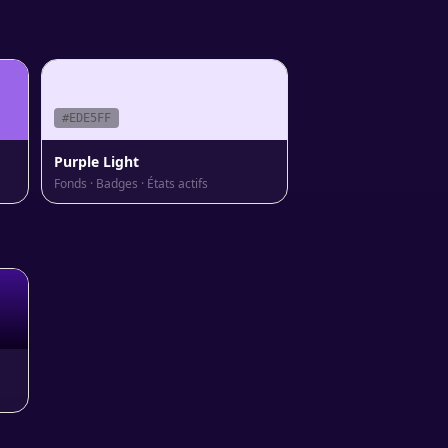
#EDE5FF
Purple Light
Fonds · Badges · États actifs