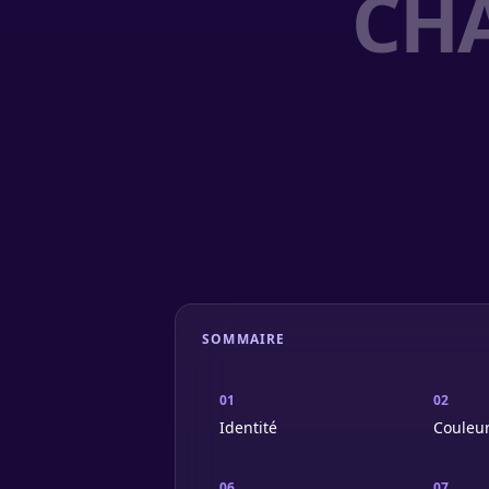
CH
SOMMAIRE
01
02
Identité
Couleu
06
07