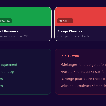
16A34A
#E53E3E
rt Revenus
Rouge Charges
venus · Confirmé · OK
Charges · Erreur · Alerte
✗ À ÉVITER
 uniquement
Mélanger fond beige et f
•
 de l'app
Purple Mid #9A65E8 sur fond
•
es
Orange pour autre chose q
•
am
Plus de 2 couleurs sémanti
•