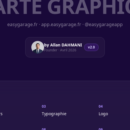
ARTE GRAPHI
easygarage.fr · app.easygarage.fr · @easygarageapp
by Allan DAHMANI
v2.0
Founder · Avril 2026
03
04
rs
Typographie
Logo
08
09