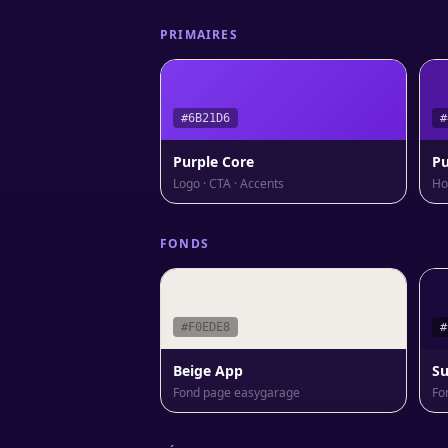
PRIMAIRES
#6B21D6
#
Purple Core
Pu
Logo · CTA · Accents
Ho
FONDS
#F0EDE8
#
Beige App
Su
Fond page easygarage
Fo