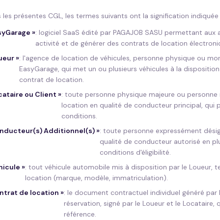
 les présentes CGL, les termes suivants ont la signification indiquée 
syGarage
»
:
logiciel SaaS édité par PAGAJOB SASU permettant aux a
activité et de générer des contrats de location électroni
ueur
»
:
l'agence de location de véhicules, personne physique ou mora
EasyGarage, qui met un ou plusieurs véhicules à la disposition
contrat de location.
cataire ou Client
»
:
toute personne physique majeure ou personne m
location en qualité de conducteur principal, qui 
conditions.
nducteur(s) Additionnel(s)
»
:
toute personne expressément désign
qualité de conducteur autorisé en plu
conditions d'éligibilité.
hicule
»
:
tout véhicule automobile mis à disposition par le Loueur, t
location (marque, modèle, immatriculation).
ntrat de location
»
:
le document contractuel individuel généré pa
réservation, signé par le Loueur et le Locataire,
référence.