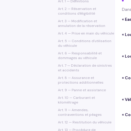
Art. 1 — Définitions
Art. 2 — Réservation et
Dans
conditions d'éligibilité
«
Ea
Art. 3 — Modification et
annulation de la réservation
Art. 4 — Prise en main du véhicule
«
Lo
Art. 5 — Conditions d'utilisation
du véhicule
Art. 6 — Responsabilité et
«
Lo
dommages au véhicule
Art. 7 — Déclaration de sinistres
et accidents
«
Co
Art. 8 — Assurance et
protections additionnelles
Art. 9 — Panne et assistance
Art. 10 — Carburant et
«
Vé
kilométrage
Art. 11 — Amendes,
«
Co
contraventions et péages
Art. 12 — Restitution du véhicule
Art. 13 — Procédure de