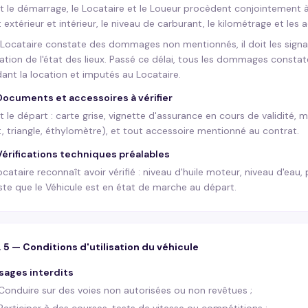
t le démarrage, le Locataire et le Loueur procèdent conjointement 
t extérieur et intérieur, le niveau de carburant, le kilométrage et les 
e Locataire constate des dommages non mentionnés, il doit les signa
dation de l'état des lieux. Passé ce délai, tous les dommages const
ant la location et imputés au Locataire.
Documents et accessoires à vérifier
t le départ : carte grise, vignette d'assurance en cours de validité, 
et, triangle, éthylomètre), et tout accessoire mentionné au contrat.
Vérifications techniques préalables
ocataire reconnaît avoir vérifié : niveau d'huile moteur, niveau d'eau, 
ste que le Véhicule est en état de marche au départ.
. 5 — Conditions d'utilisation du véhicule
Usages interdits
Conduire sur des voies non autorisées ou non revêtues ;