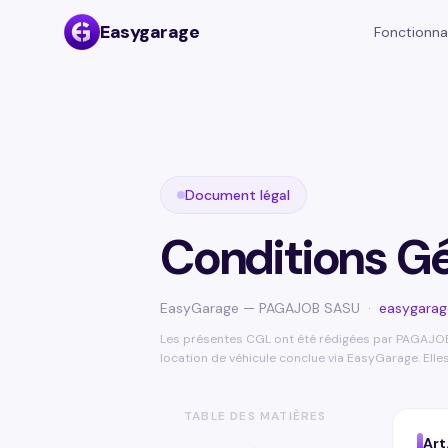
Easygarage
Fonctionna
Document légal
Conditions Gé
EasyGarage — PAGAJOB SASU ·
easygarage
Les présentes CGL ont été rédigées par PAGAJOB 
location de véhicule conclue via EasyGarage. Elle
TABLE DES MATIÈRES
Art