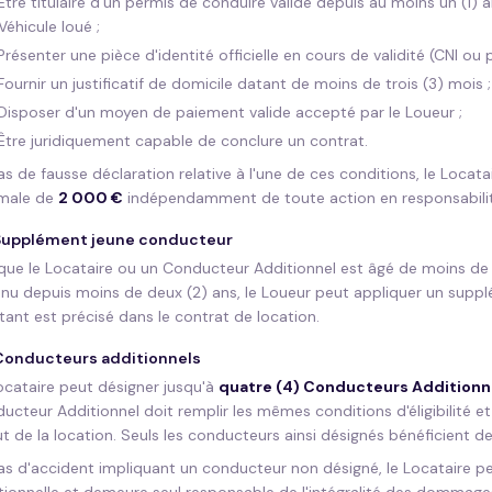
Être titulaire d'un permis de conduire valide depuis au moins un (1) 
Véhicule loué ;
Présenter une pièce d'identité officielle en cours de validité (CNI ou 
Fournir un justificatif de domicile datant de moins de trois (3) mois ;
Disposer d'un moyen de paiement valide accepté par le Loueur ;
Être juridiquement capable de conclure un contrat.
as de fausse déclaration relative à l'une de ces conditions, le Locata
male de
2 000 €
indépendamment de toute action en responsabilité
 Supplément jeune conducteur
que le Locataire ou un Conducteur Additionnel est âgé de moins de 2
nu depuis moins de deux (2) ans, le Loueur peut appliquer un supp
ant est précisé dans le contrat de location.
Conducteurs additionnels
ocataire peut désigner jusqu'à
quatre (4) Conducteurs Additionn
ucteur Additionnel doit remplir les mêmes conditions d'éligibilité e
t de la location. Seuls les conducteurs ainsi désignés bénéficient de 
as d'accident impliquant un conducteur non désigné, le Locataire pe