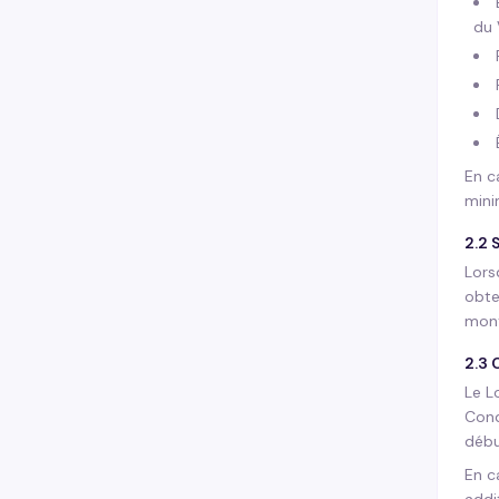
du 
En c
mini
2.2
Lors
obte
mont
2.3 
Le L
Cond
débu
En c