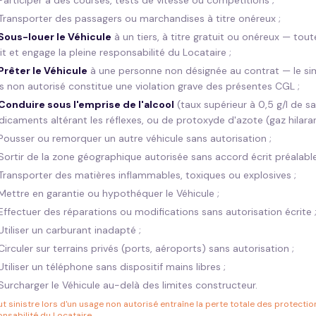
Participer à des courses, tests de vitesse ou compétitions ;
Transporter des passagers ou marchandises à titre onéreux ;
Sous-louer le Véhicule
à un tiers, à titre gratuit ou onéreux — tout
it et engage la pleine responsabilité du Locataire ;
Prêter le Véhicule
à une personne non désignée au contrat — le simp
rs non autorisé constitue une violation grave des présentes CGL ;
Conduire sous l'emprise de l'alcool
(taux supérieur à 0,5 g/l de sa
icaments altérant les réflexes, ou de protoxyde d'azote (gaz hilaran
Pousser ou remorquer un autre véhicule sans autorisation ;
Sortir de la zone géographique autorisée sans accord écrit préalabl
Transporter des matières inflammables, toxiques ou explosives ;
Mettre en garantie ou hypothéquer le Véhicule ;
Effectuer des réparations ou modifications sans autorisation écrite 
Utiliser un carburant inadapté ;
Circuler sur terrains privés (ports, aéroports) sans autorisation ;
Utiliser un téléphone sans dispositif mains libres ;
Surcharger le Véhicule au-delà des limites constructeur.
t sinistre lors d'un usage non autorisé entraîne la perte totale des protectio
nsabilité du Locataire.