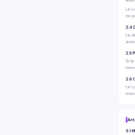
addi
Le L
ne p
2.4 
La d
avec
2.5 
Si l
immé
2.6
Le L
mena
Art
3.1 