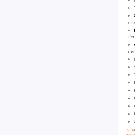
dro
tie
méd
⚠ Tou
respo