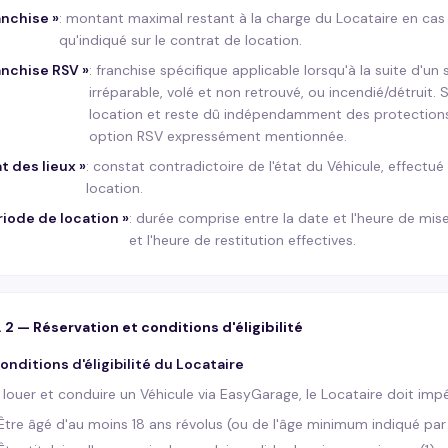
anchise
»
:
montant maximal restant à la charge du Locataire en cas
qu'indiqué sur le contrat de location.
anchise RSV
»
:
franchise spécifique applicable lorsqu'à la suite d'un 
irréparable, volé et non retrouvé, ou incendié/détruit
location et reste dû indépendamment des protections 
option RSV expressément mentionnée.
t des lieux
»
:
constat contradictoire de l'état du Véhicule, effectué
location.
riode de location
»
:
durée comprise entre la date et l'heure de mise
et l'heure de restitution effectives.
. 2 — Réservation et conditions d'éligibilité
Conditions d'éligibilité du Locataire
 louer et conduire un Véhicule via EasyGarage, le Locataire doit imp
Être âgé d'au moins 18 ans révolus (ou de l'âge minimum indiqué par 