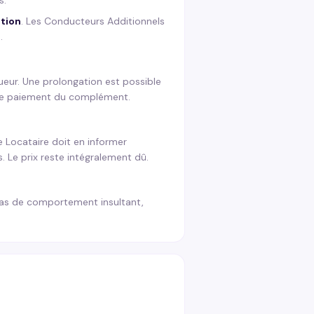
s.
ution
. Les Conducteurs Additionnels
.
oueur. Une prolongation est possible
t de paiement du complément.
e Locataire doit en informer
. Le prix reste intégralement dû.
n cas de comportement insultant,