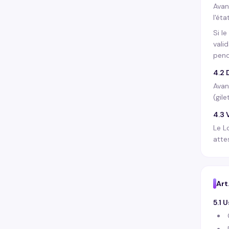
Avan
l'éta
Si l
vali
pend
4.2 
Avan
(gil
4.3 
Le L
atte
Art
5.1 