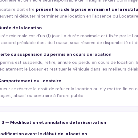
tionnelle et demeure seul responsable de l'intégralité des dommage
ocataire doit être
présent lors de la prise en main et de la restit
euvent ni débuter ni terminer une location en l'absence du Locataire
Durée de la location
urée minimale est d'un (1) jour. La durée maximale est fixée par le L
 accord préalable écrit du Loueur, sous réserve de disponibilité e
Perte ou suspension du permis en cours de location
e permis est suspendu, retiré, annulé ou perdu en cours de location, l
diatement le Loueur et restituer le Véhicule dans les meilleurs délais
 Comportement du Locataire
oueur se réserve le droit de refuser la location ou d'y mettre fin e
çant, abusif ou contraire à l'ordre public.
. 3 — Modification et annulation de la réservation
Modification avant le début de la location