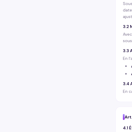
Sous
date
ajus
3.2 
Avec
sous
3.3 
En l
3.4 
En c
Art
4.1 