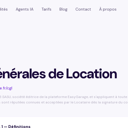
lités
Agents IA
Tarifs
Blog
Contact
À propos
nérales de Location
.fr/cgl
SASU, société éditrice de la plateforme EasyGarage, et s'appliquent à toute
s sont réputées connues et acceptées par le Locataire dès la signature du co
. 1 — Définitions