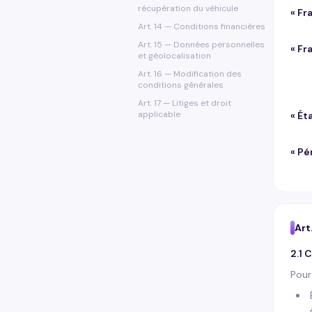
récupération du véhicule
«
Fr
Art. 14 — Conditions financières
Art. 15 — Données personnelles
«
Fr
et géolocalisation
Art. 16 — Modification des
conditions générales
Art. 17 — Litiges et droit
applicable
«
Éta
«
Pé
Art
2.1 
Pour