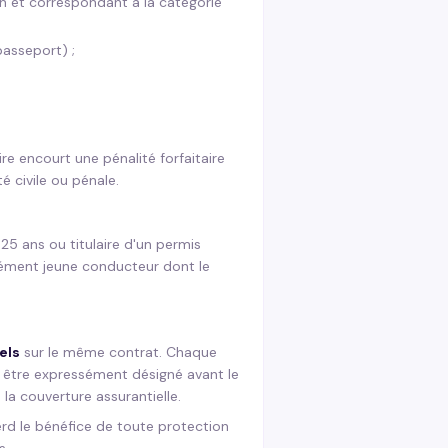
an et correspondant à la catégorie
passeport) ;
ire encourt une pénalité forfaitaire
 civile ou pénale.
5 ans ou titulaire d'un permis
lément jeune conducteur dont le
els
sur le même contrat. Chaque
t être expressément désigné avant le
la couverture assurantielle.
rd le bénéfice de toute protection