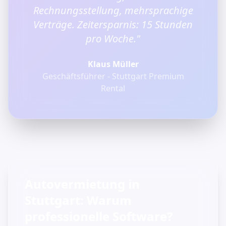
Rechnungsstellung, mehrsprachige
Verträge. Zeitersparnis: 15 Stunden
pro Woche."
Klaus Müller
Geschäftsführer - Stuttgart Premium
Rental
Autovermietung in
Stuttgart: Warum
professionelle Software?