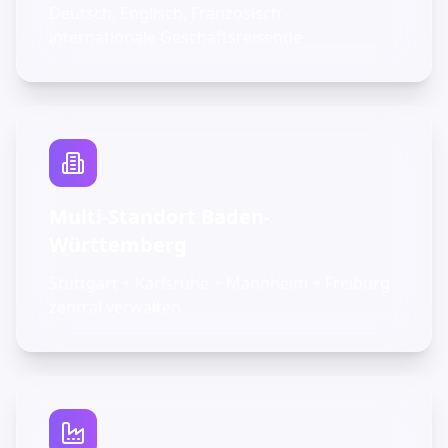
Deutsch, Englisch, Französisch -
internationale Geschäftsreisende
Multi-Standort Baden-
Württemberg
Stuttgart + Karlsruhe + Mannheim + Freiburg
zentral verwalten