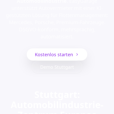
Automobilindustrie
. EasyGarage
unterstützt Autovermieter mit einer KI-
gestützten Lösung für Flottenmanagement:
Mercedes, Porsche, Premium-Fahrzeuge.
DSGVO-konform, mehrsprachig,
automatisiert.
Kostenlos starten
Demo Stuttgart
Stuttgart:
Automobilindustrie-