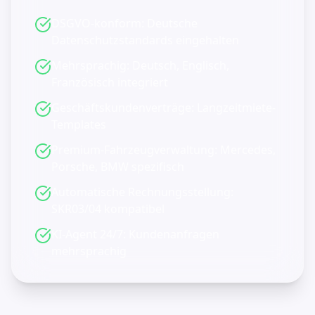
DSGVO-konform: Deutsche
Datenschutzstandards eingehalten
Mehrsprachig: Deutsch, Englisch,
Französisch integriert
Geschäftskundenverträge: Langzeitmiete-
Templates
Premium-Fahrzeugverwaltung: Mercedes,
Porsche, BMW spezifisch
Automatische Rechnungsstellung:
SKR03/04 kompatibel
KI-Agent 24/7: Kundenanfragen
mehrsprachig