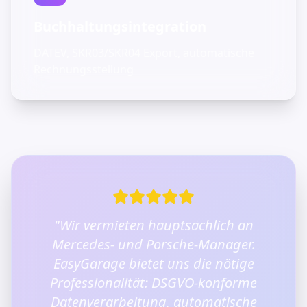
Buchhaltungsintegration
DATEV, SKR03/SKR04 Export, automatische
Rechnungsstellung
"Wir vermieten hauptsächlich an
Mercedes- und Porsche-Manager.
EasyGarage bietet uns die nötige
Professionalität: DSGVO-konforme
Datenverarbeitung, automatische