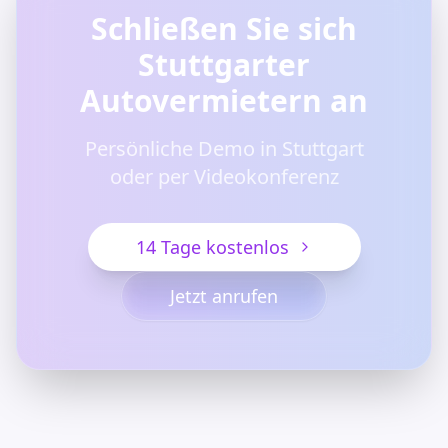
Schließen Sie sich
Stuttgarter
Autovermietern an
Persönliche Demo in Stuttgart
oder per Videokonferenz
14 Tage kostenlos
Jetzt anrufen