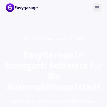
Easygarage
Autovermietung Software Stuttgart
EasyGarage in
Stuttgart: Software für
die
Automobilhauptstadt
Stuttgart - Zentrum der deutschen