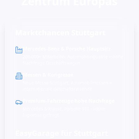
Zentrum Europas
Marktchancen Stuttgart
Mercedes-Benz & Porsche Hauptsitz
200.000+ Mitarbeiter Automobilindustrie = hohe
Nachfrage Geschäftswagen
Messen & Kongresse
Neue Messe Stuttgart, Automobilmessen =
internationale Geschäftsreisende
Premium-Fahrzeuge hohe Nachfrage
Mercedes S-Klasse, Porsche 911 - lokale
Expertise gefragt
EasyGarage für Stuttgart