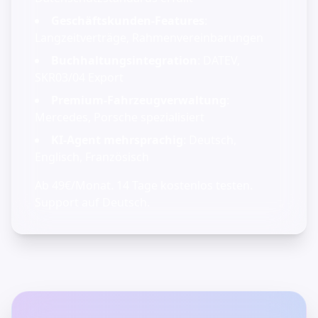
Geschäftskunden-Features
:
Langzeitverträge, Rahmenvereinbarungen
Buchhaltungsintegration
: DATEV,
SKR03/04 Export
Premium-Fahrzeugverwaltung
:
Mercedes, Porsche spezialisiert
KI-Agent mehrsprachig
: Deutsch,
Englisch, Französisch
Ab 49€/Monat. 14 Tage kostenlos testen.
Support auf Deutsch.